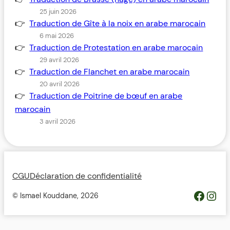
25 juin 2026
Traduction de Gîte à la noix en arabe marocain
6 mai 2026
Traduction de Protestation en arabe marocain
29 avril 2026
Traduction de Flanchet en arabe marocain
20 avril 2026
Traduction de Poitrine de bœuf en arabe
marocain
3 avril 2026
CGU
Déclaration de confidentialité
https://www.facebook.com/profile.php?id=100093685364119&__cft__[0]=AZWovLDTUsZGvQikhreHbQlM2wwUJXYZcMIQqUCyjo4QRRB9L4ThlW7gKbCbGuz9_6H_Y_jmfsuYI_nC2pEyGg8Z46ODdeAqO0_3dJH3dIcJTw&__tn__=-UC%2CP-R
Inst
© Ismael Kouddane,
2026