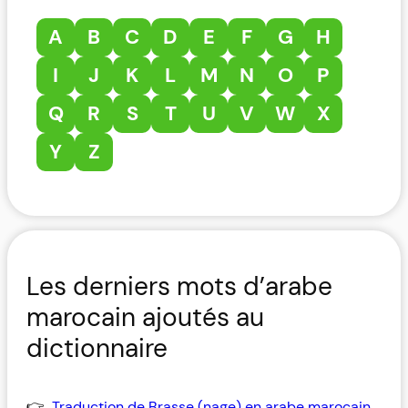
A
B
C
D
E
F
G
H
I
J
K
L
M
N
O
P
Q
R
S
T
U
V
W
X
Y
Z
Les derniers mots d’arabe
marocain ajoutés au
dictionnaire
Traduction de Brasse (nage) en arabe marocain