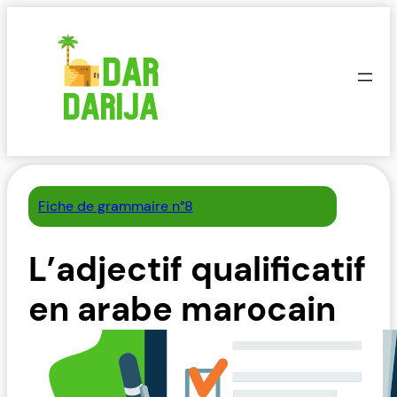
Aller
au
contenu
Fiche de grammaire n°8
L’adjectif qualificatif
en arabe marocain