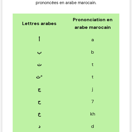
prononcées en arabe marocain.
Prononciation en
Lettres arabes
arabe marocain
أ
a
ب
b
ت
t
ث
*
t
ج
j
ح
7
خ
kh
د
d