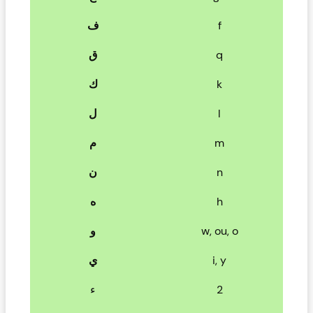
ف
f
ق
q
ك
k
ل
l
م
m
ن
n
ه
h
و
w, ou, o
ي
i, y
ء
2