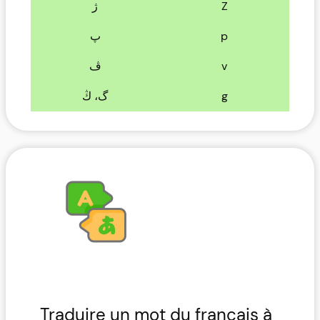
ژ
Z
پ
p
ڤ
v
گ، ڭ
g
Traduire un mot du français à