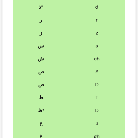
ذ
*
d
ر
r
ز
z
س
s
ش
ch
ص
S
ض
D
ط
T
ظ
*
D
ع
3
غ
gh