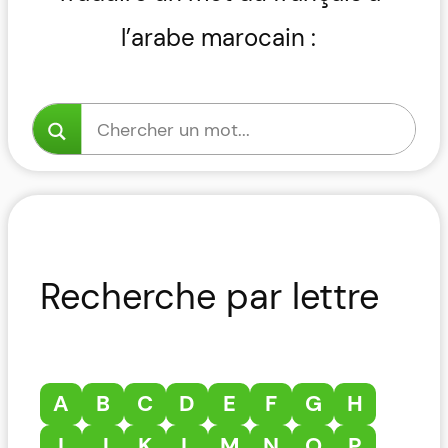
l’arabe marocain :
Recherche par lettre
A
B
C
D
E
F
G
H
I
J
K
L
M
N
O
P