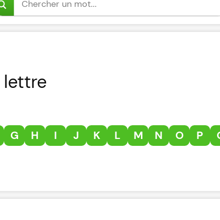
lettre
G
H
I
J
K
L
M
N
O
P