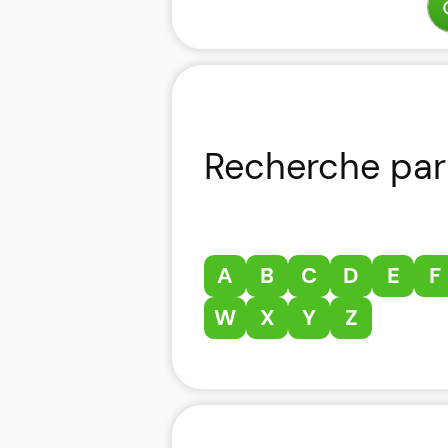
Recherche par 
A
B
C
D
E
F
W
X
Y
Z