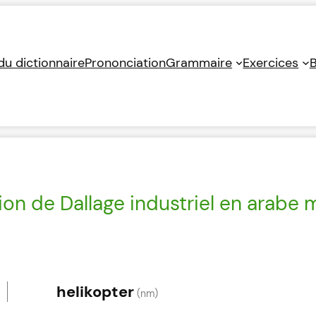
 du dictionnaire
Prononciation
Grammaire
Exercices
B
ion de Dallage industriel en arabe 
helikopter
(nm)