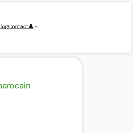
log
Contact
👤
marocain