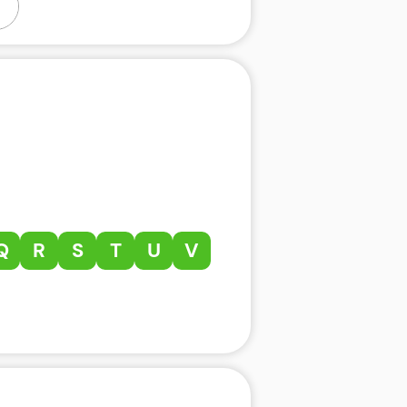
Q
R
S
T
U
V