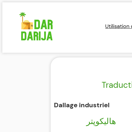
Aller
au
contenu
Utilisation
Traduct
Dallage industriel
هاليكوپتر