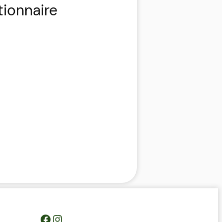
tionnaire
https://www.facebook.com/profile.php?id=100093685364119&__cft__[0]=AZWovLDTUsZGvQikhreHbQlM2wwUJXYZcMIQqUCyjo4QRRB9L4ThlW7gKbCbGuz9_6H_Y_jmfsuYI_nC2pEyGg8Z46ODdeAqO0_3dJH3dIcJTw&__tn__=-UC%2CP-R
Instagram