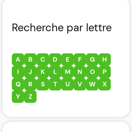
Recherche par lettre
A
B
C
D
E
F
G
H
I
J
K
L
M
N
O
P
Q
R
S
T
U
V
W
X
Y
Z