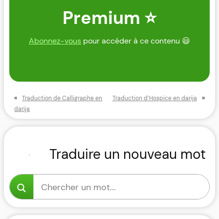
Premium ⭐
Abonnez-vous
pour accéder à ce contenu 😃
«
»
Traduction de Calligraphe en
Traduction d’Hospice en darija
darija
Traduire un nouveau mot