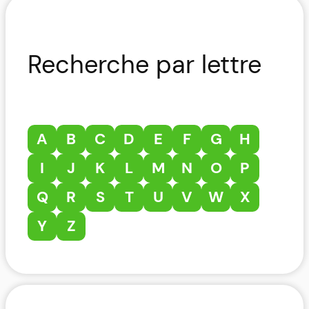
Recherche par lettre
A
B
C
D
E
F
G
H
I
J
K
L
M
N
O
P
Q
R
S
T
U
V
W
X
Y
Z