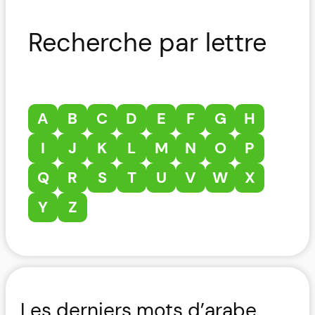
Recherche par lettre
A
B
C
D
E
F
G
H
I
J
K
L
M
N
O
P
Q
R
S
T
U
V
W
X
Y
Z
Les derniers mots d’arabe