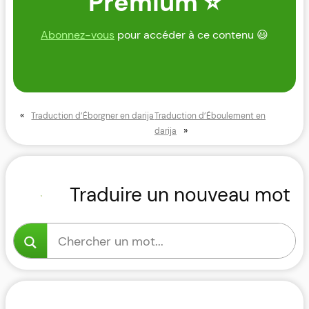
Premium ⭐
Abonnez-vous
pour accéder à ce contenu 😃
«
Traduction d’Éborgner en darija
Traduction d’Éboulement en
»
darija
Traduire un nouveau mot