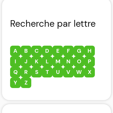
Recherche par lettre
A
B
C
D
E
F
G
H
I
J
K
L
M
N
O
P
Q
R
S
T
U
V
W
X
Y
Z