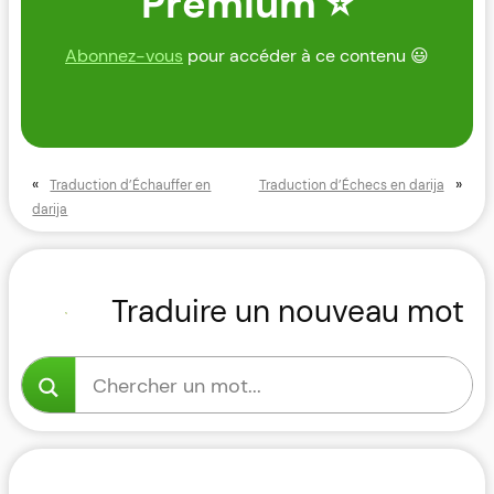
Premium ⭐
Abonnez-vous
pour accéder à ce contenu 😃
«
»
Traduction d’Échauffer en
Traduction d’Échecs en darija
darija
Traduire un nouveau mot