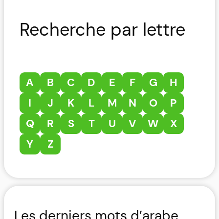
Recherche par lettre
A
B
C
D
E
F
G
H
I
J
K
L
M
N
O
P
Q
R
S
T
U
V
W
X
Y
Z
Les derniers mots d’arabe