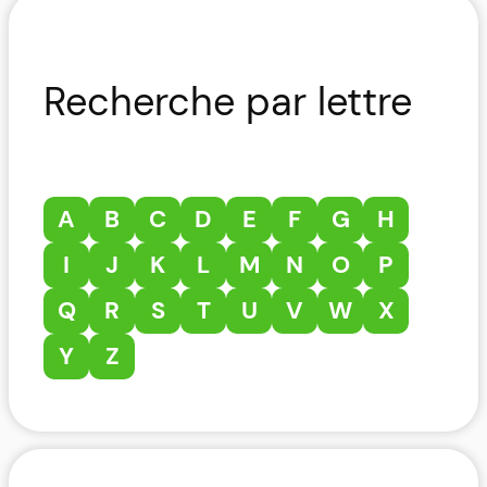
Recherche par lettre
A
B
C
D
E
F
G
H
I
J
K
L
M
N
O
P
Q
R
S
T
U
V
W
X
Y
Z