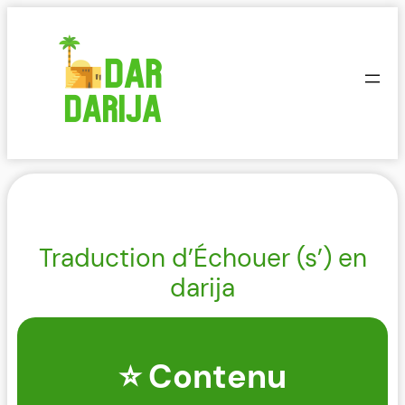
Aller
au
contenu
Traduction d’Échouer (s’) en
darija
⭐ Contenu