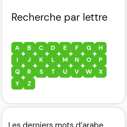
Recherche par lettre
A
B
C
D
E
F
G
H
I
J
K
L
M
N
O
P
Q
R
S
T
U
V
W
X
Y
Z
Les derniers mots d’arabe