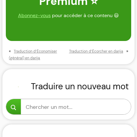
Premium ⭐
Abonnez-vous
pour accéder à ce contenu 😃
«
»
Traduction d’Économiser
Traduction d’Écorcher en darija
(général) en darija
Traduire un nouveau mot