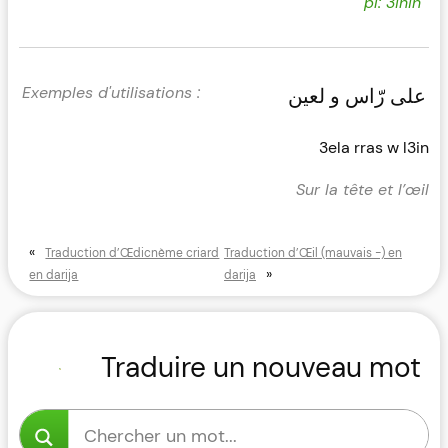
pl: 3inin
على رّاس و لعين
3ela rras w l3in
Sur la tête et l’œil
«
Traduction d’Œdicnème criard
Traduction d’Œil (mauvais -) en
»
en darija
darija
Traduire un nouveau mot