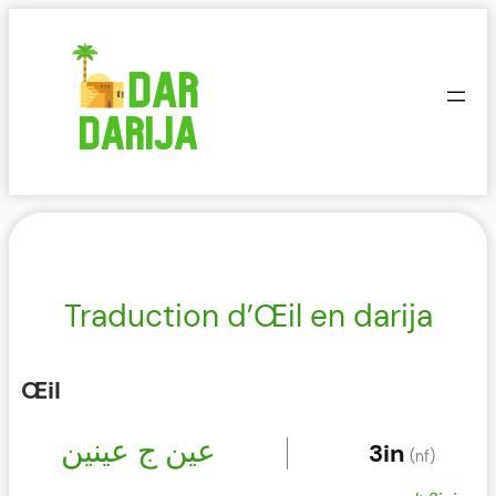
Aller
au
contenu
Traduction d’Œil en darija
Œil
عين ج عينين
3in
(nf)