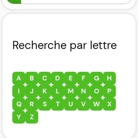
Recherche par lettre
A
B
C
D
E
F
G
H
I
J
K
L
M
N
O
P
Q
R
S
T
U
V
W
X
Y
Z