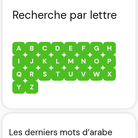
Recherche par lettre
A
B
C
D
E
F
G
H
I
J
K
L
M
N
O
P
Q
R
S
T
U
V
W
X
Y
Z
Les derniers mots d’arabe