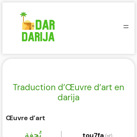
Aller
au
contenu
Traduction d’Œuvre d’art en
darija
Œuvre d’art
تُحفة
tou7fa
(nf)