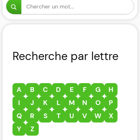
Recherche par lettre
A
B
C
D
E
F
G
H
I
J
K
L
M
N
O
P
Q
R
S
T
U
V
W
X
Y
Z