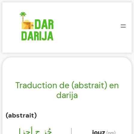
Aller
au
contenu
Traduction de (abstrait) en
darija
(abstrait)
جُز ج أجزا
jouz
(nm)