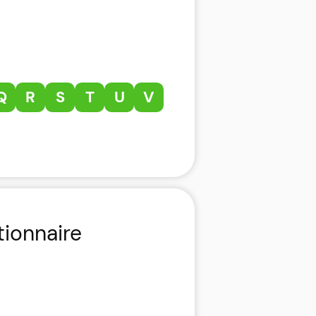
Q
R
S
T
U
V
tionnaire