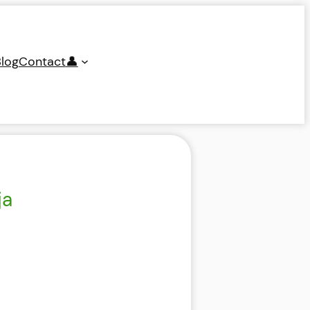
log
Contact
👤
ja