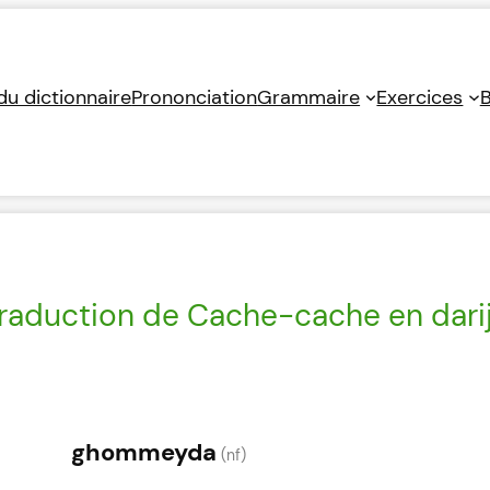
 du dictionnaire
Prononciation
Grammaire
Exercices
B
raduction de Cache-cache en dari
ghommeyda
(nf)