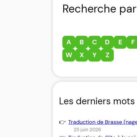
Recherche par 
A
B
C
D
E
F
W
X
Y
Z
Les derniers mots 
Traduction de Brasse (nag
25 juin 2026