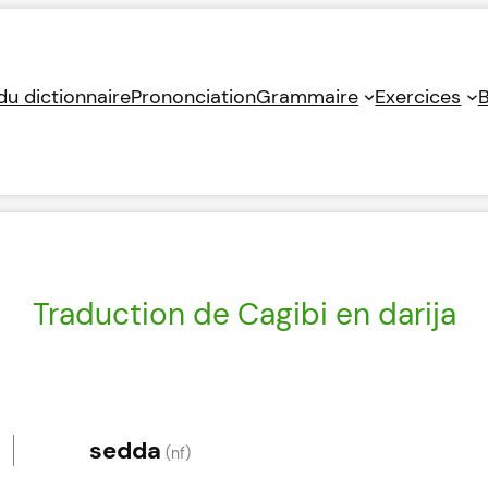
 du dictionnaire
Prononciation
Grammaire
Exercices
B
Traduction de Cagibi en darija
sedda
(nf)