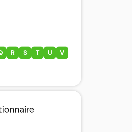
Q
R
S
T
U
V
tionnaire