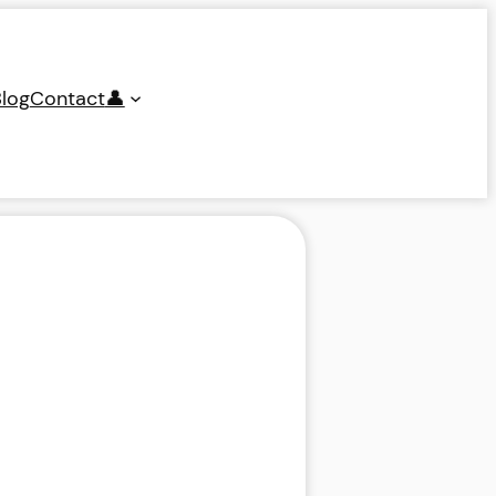
log
Contact
👤