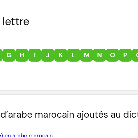
lettre
G
H
I
J
K
L
M
N
O
P
d’arabe marocain ajoutés au dic
e) en arabe marocain