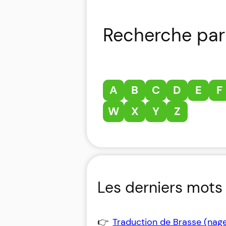
Recherche par 
A
B
C
D
E
F
W
X
Y
Z
Les derniers mots 
Traduction de Brasse (nag