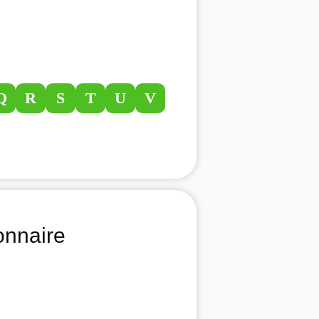
Q
R
S
T
U
V
onnaire