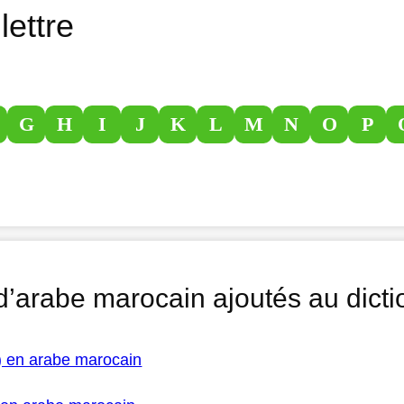
lettre
G
H
I
J
K
L
M
N
O
P
d’arabe marocain ajoutés au dicti
) en arabe marocain