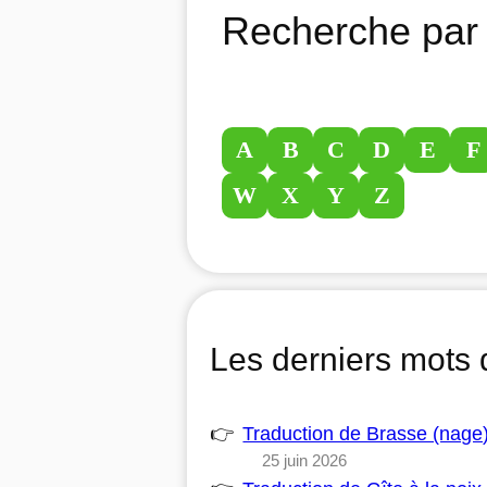
Recherche par 
A
B
C
D
E
F
W
X
Y
Z
Les derniers mots 
Traduction de Brasse (nage
25 juin 2026