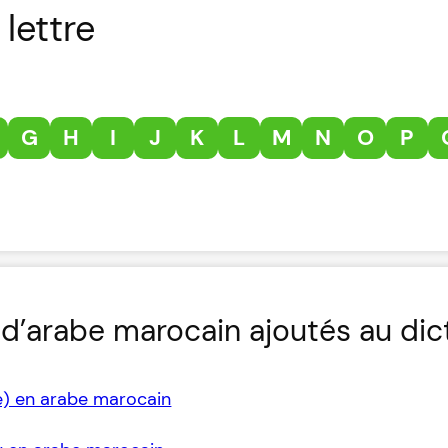
lettre
G
H
I
J
K
L
M
N
O
P
d’arabe marocain ajoutés au dic
e) en arabe marocain