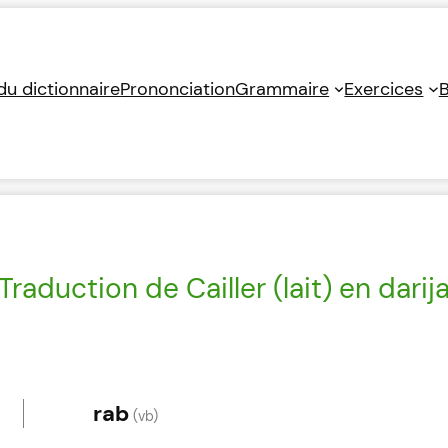
 du dictionnaire
Prononciation
Grammaire
Exercices
B
Traduction de Cailler (lait) en darij
rab
(vb)