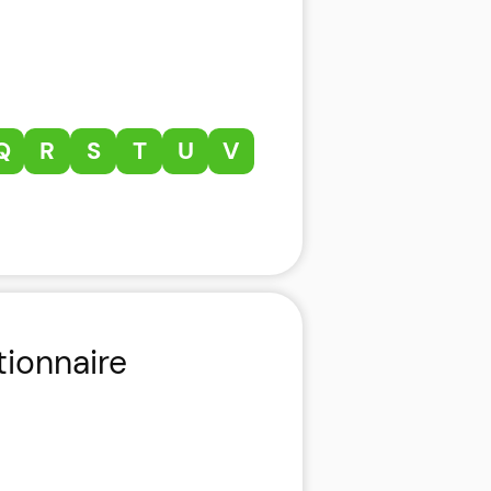
Q
R
S
T
U
V
tionnaire