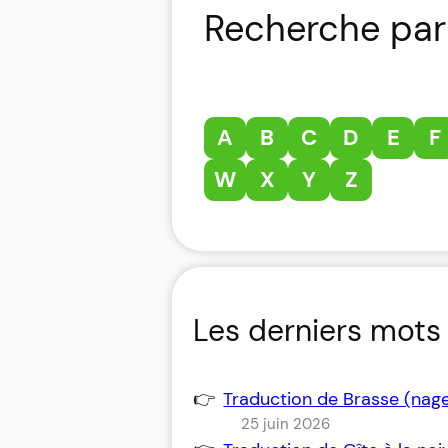
Recherche par 
A
B
C
D
E
F
W
X
Y
Z
Les derniers mots 
Traduction de Brasse (nag
25 juin 2026