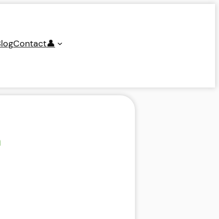
log
Contact
👤
a