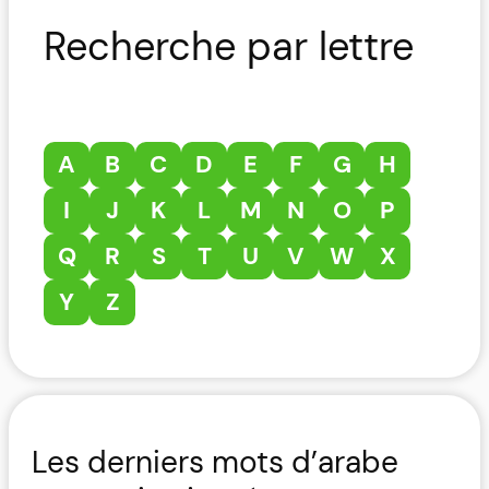
Recherche par lettre
A
B
C
D
E
F
G
H
I
J
K
L
M
N
O
P
Q
R
S
T
U
V
W
X
Y
Z
Les derniers mots d’arabe