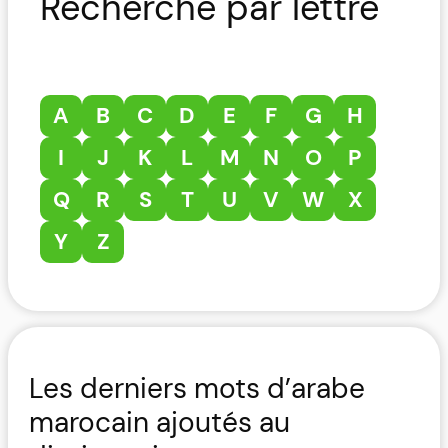
Recherche par lettre
A
B
C
D
E
F
G
H
I
J
K
L
M
N
O
P
Q
R
S
T
U
V
W
X
Y
Z
Les derniers mots d’arabe
marocain ajoutés au