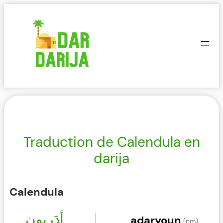
Aller
au
contenu
Traduction de Calendula en
darija
Calendula
أدَريون
adaryoun
(nm)