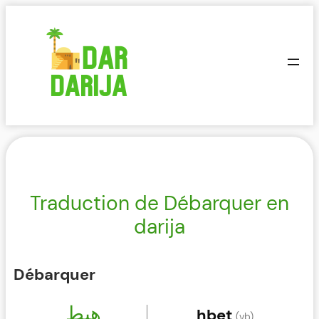
Aller
au
contenu
Traduction de Débarquer en
darija
Débarquer
هبط
hbet
(vb)