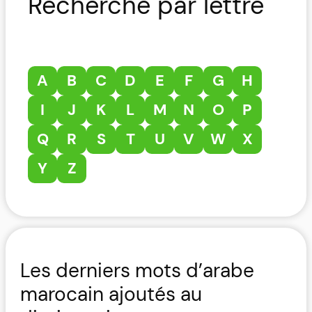
Recherche par lettre
A
B
C
D
E
F
G
H
I
J
K
L
M
N
O
P
Q
R
S
T
U
V
W
X
Y
Z
Les derniers mots d’arabe
marocain ajoutés au