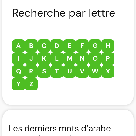
Recherche par lettre
A
B
C
D
E
F
G
H
I
J
K
L
M
N
O
P
Q
R
S
T
U
V
W
X
Y
Z
Les derniers mots d’arabe