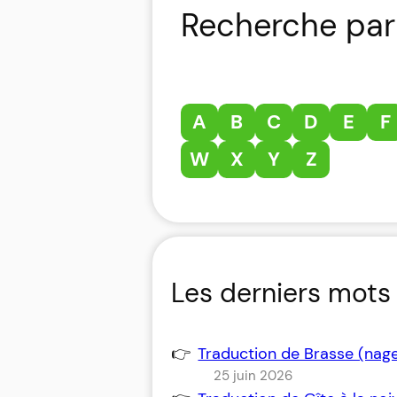
Recherche par 
A
B
C
D
E
F
W
X
Y
Z
Les derniers mots 
Traduction de Brasse (nag
25 juin 2026