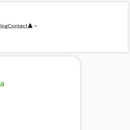
log
Contact
👤
ja