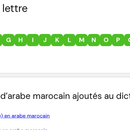
lettre
G
H
I
J
K
L
M
N
O
P
d’arabe marocain ajoutés au dic
e) en arabe marocain