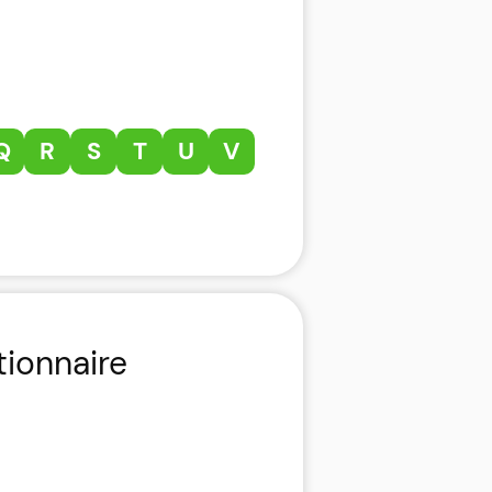
Q
R
S
T
U
V
tionnaire