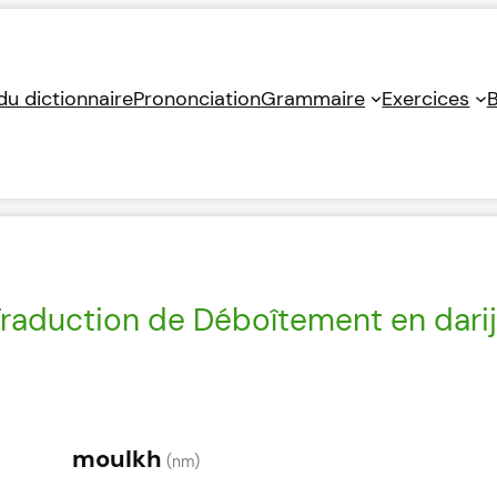
 du dictionnaire
Prononciation
Grammaire
Exercices
B
raduction de Déboîtement en dari
moulkh
(nm)