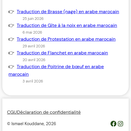
Traduction de Brasse (nage) en arabe marocain
25 juin 2026
Traduction de Gîte à la noix en arabe marocain
6 mai 2026
Traduction de Protestation en arabe marocain
29 avril 2026
Traduction de Flanchet en arabe marocain
20 avril 2026
Traduction de Poitrine de bœuf en arabe
marocain
3 avril 2026
CGU
Déclaration de confidentialité
https://www.facebook.com/profile.php?id=100093685364119&__cft__[0]=AZWovLDTUsZGvQikhreHbQlM2wwUJXYZcMIQqUCyjo4QRRB9L4ThlW7gKbCbGuz9_6H_Y_jmfsuYI_nC2pEyGg8Z46ODdeAqO0_3dJH3dIcJTw&__tn__=-UC%2CP-R
Inst
© Ismael Kouddane,
2026