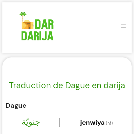
Aller
au
contenu
Traduction de Dague en darija
Dague
جنويّة
jenwiya
(nf)