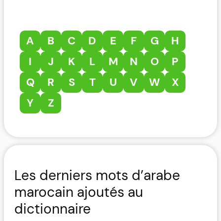
A
B
C
D
E
F
G
H
I
J
K
L
M
N
O
P
Q
R
S
T
U
V
W
X
Y
Z
Les derniers mots d’arabe
marocain ajoutés au
dictionnaire