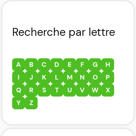
Recherche par lettre
A
B
C
D
E
F
G
H
I
J
K
L
M
N
O
P
Q
R
S
T
U
V
W
X
Y
Z