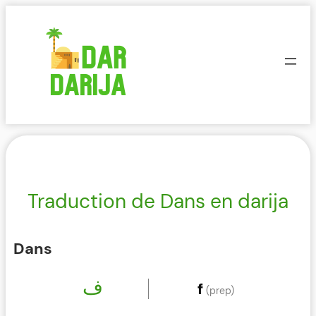
Aller
au
contenu
Traduction de Dans en darija
Dans
ف
f
(prep)