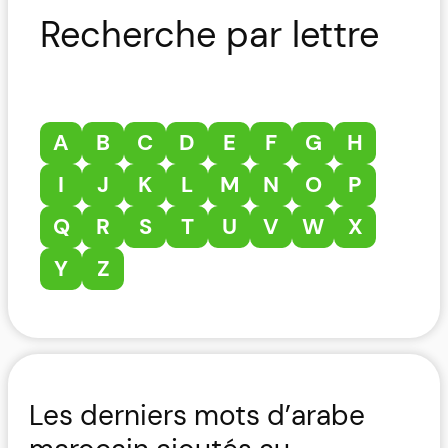
Recherche par lettre
A
B
C
D
E
F
G
H
I
J
K
L
M
N
O
P
Q
R
S
T
U
V
W
X
Y
Z
Les derniers mots d’arabe