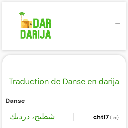
Aller
au
contenu
Traduction de Danse en darija
Danse
شطيح، درديك
chti7
(nm)