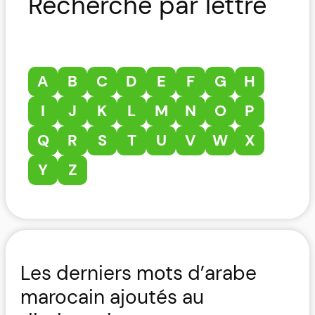
Recherche par lettre
A
B
C
D
E
F
G
H
I
J
K
L
M
N
O
P
Q
R
S
T
U
V
W
X
Y
Z
Les derniers mots d’arabe
marocain ajoutés au