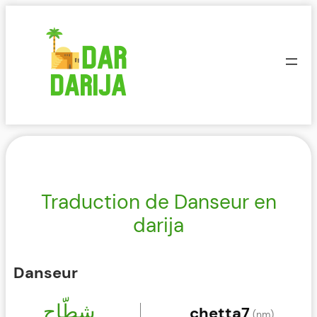
Aller
au
contenu
Traduction de Danseur en
darija
Danseur
شطّاح
chetta7
(nm)