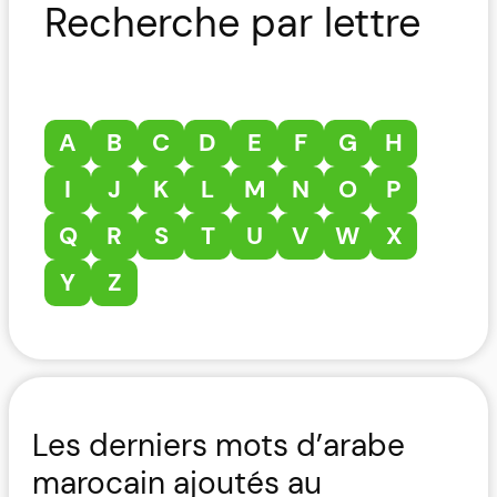
Recherche par lettre
A
B
C
D
E
F
G
H
I
J
K
L
M
N
O
P
Q
R
S
T
U
V
W
X
Y
Z
Les derniers mots d’arabe
marocain ajoutés au