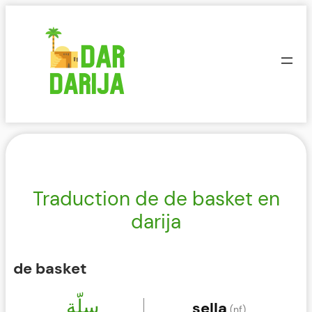
Aller
au
contenu
Traduction de de basket en
darija
de basket
سلّة
sella
(nf)