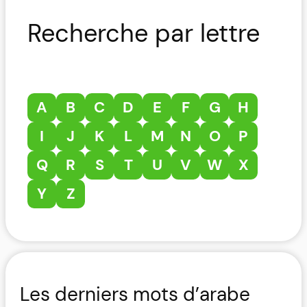
Recherche par lettre
A
B
C
D
E
F
G
H
I
J
K
L
M
N
O
P
Q
R
S
T
U
V
W
X
Y
Z
Les derniers mots d’arabe