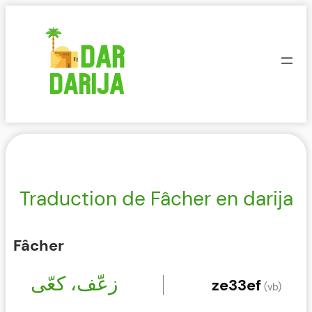
Aller
au
contenu
Traduction de Fâcher en darija
Fâcher
زعّف، كعّى
ze33ef
(vb)