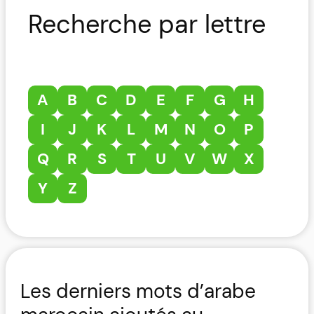
Recherche par lettre
A
B
C
D
E
F
G
H
I
J
K
L
M
N
O
P
Q
R
S
T
U
V
W
X
Y
Z
Les derniers mots d’arabe