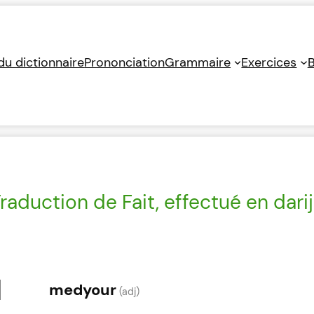
 du dictionnaire
Prononciation
Grammaire
Exercices
B
raduction de Fait, effectué en dari
medyour
(adj)