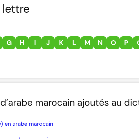
lettre
G
H
I
J
K
L
M
N
O
P
d’arabe marocain ajoutés au dic
e) en arabe marocain