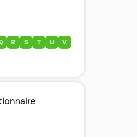
Q
R
S
T
U
V
tionnaire