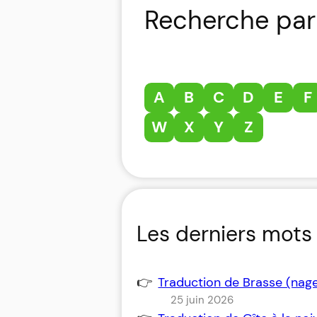
Recherche par 
A
B
C
D
E
F
W
X
Y
Z
Les derniers mots 
Traduction de Brasse (nag
25 juin 2026