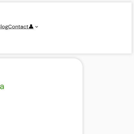
log
Contact
👤
ja