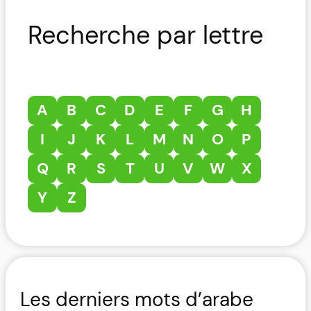
Recherche par lettre
A
B
C
D
E
F
G
H
I
J
K
L
M
N
O
P
Q
R
S
T
U
V
W
X
Y
Z
Les derniers mots d’arabe