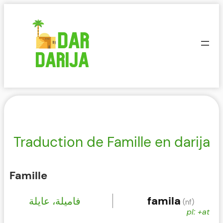
Aller
au
contenu
Traduction de Famille en darija
Famille
famila
فاميلة، عايلة
(nf)
pl: +at