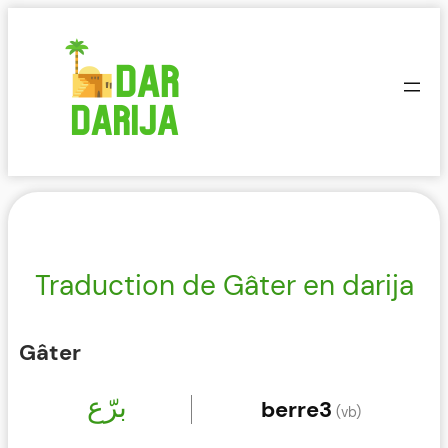
Aller
au
contenu
Traduction de Gâter en darija
Gâter
برّع
berre3
(vb)