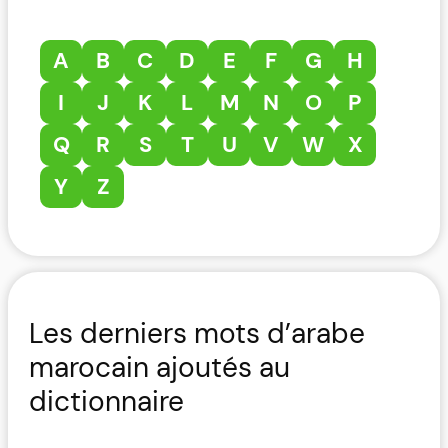
A
B
C
D
E
F
G
H
I
J
K
L
M
N
O
P
Q
R
S
T
U
V
W
X
Y
Z
Les derniers mots d’arabe
marocain ajoutés au
dictionnaire