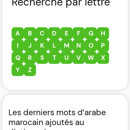
Recherche par lettre
A
B
C
D
E
F
G
H
I
J
K
L
M
N
O
P
Q
R
S
T
U
V
W
X
Y
Z
Les derniers mots d’arabe
marocain ajoutés au