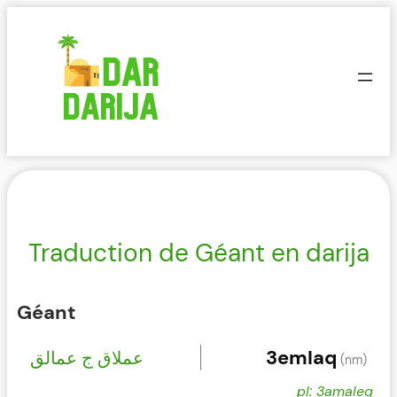
Aller
au
contenu
Traduction de Géant en darija
Géant
3emlaq
عملاق ج عمالق
(nm)
pl: 3amaleq