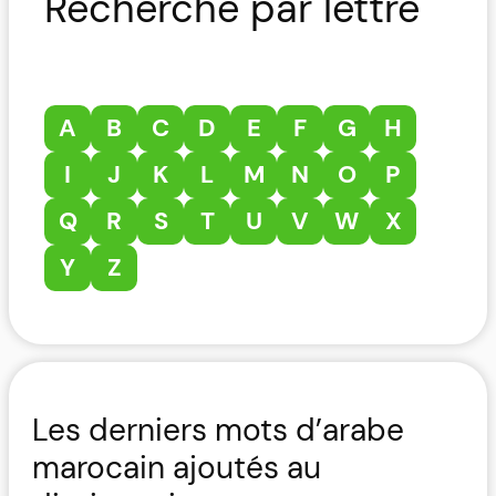
Recherche par lettre
A
B
C
D
E
F
G
H
I
J
K
L
M
N
O
P
Q
R
S
T
U
V
W
X
Y
Z
Les derniers mots d’arabe
marocain ajoutés au