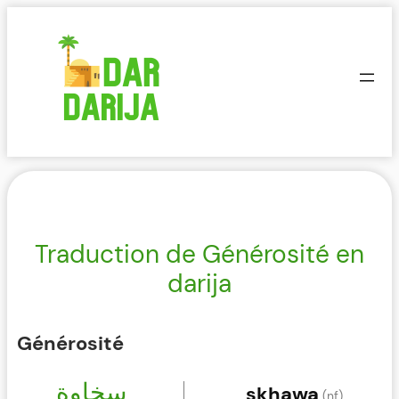
Aller
au
contenu
Traduction de Générosité en
darija
Générosité
سخاوة
skhawa
(nf)