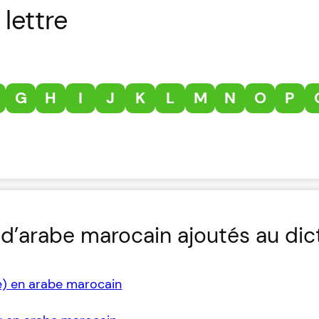
lettre
G
H
I
J
K
L
M
N
O
P
d’arabe marocain ajoutés au dic
e) en arabe marocain