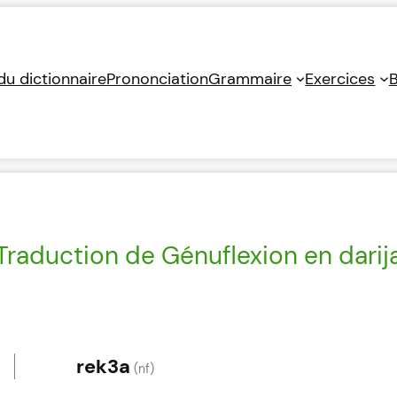
 du dictionnaire
Prononciation
Grammaire
Exercices
B
Traduction de Génuflexion en darij
rek3a
(nf)