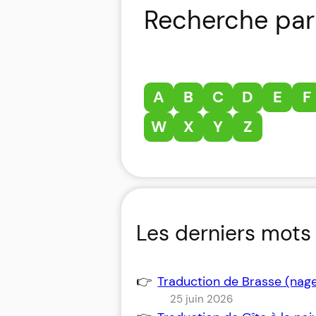
Recherche par 
A
B
C
D
E
F
W
X
Y
Z
Les derniers mots 
Traduction de Brasse (nag
25 juin 2026