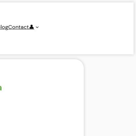
log
Contact
👤
a