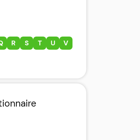
Q
R
S
T
U
V
tionnaire