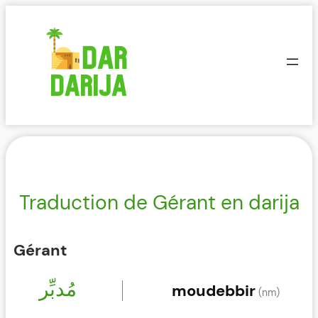
Aller
au
contenu
Traduction de Gérant en darija
Gérant
مُدبِّر
moudebbir
(nm)