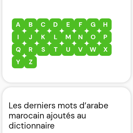
A
B
C
D
E
F
G
H
I
J
K
L
M
N
O
P
Q
R
S
T
U
V
W
X
Y
Z
Les derniers mots d’arabe
marocain ajoutés au
dictionnaire