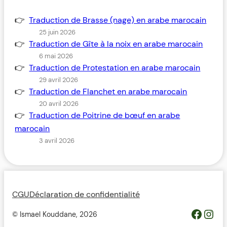
Traduction de Brasse (nage) en arabe marocain
25 juin 2026
Traduction de Gîte à la noix en arabe marocain
6 mai 2026
Traduction de Protestation en arabe marocain
29 avril 2026
Traduction de Flanchet en arabe marocain
20 avril 2026
Traduction de Poitrine de bœuf en arabe
marocain
3 avril 2026
CGU
Déclaration de confidentialité
https://www.facebook.com/profile.php?id=100093685364119&__cft__[0]=AZWovLDTUsZGvQikhreHbQlM2wwUJXYZcMIQqUCyjo4QRRB9L4ThlW7gKbCbGuz9_6H_Y_jmfsuYI_nC2pEyGg8Z46ODdeAqO0_3dJH3dIcJTw&__tn__=-UC%2CP-R
Inst
© Ismael Kouddane,
2026