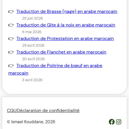
Traduction de Brasse (nage) en arabe marocain
25 juin 2026
Traduction de Gîte à la noix en arabe marocain
6 mai 2026
Traduction de Protestation en arabe marocain
29 avril 2026
Traduction de Flanchet en arabe marocain
20 avril 2026
Traduction de Poitrine de bœuf en arabe
marocain
3 avril 2026
CGU
Déclaration de confidentialité
https://www.facebook.com/profile.php?id=100093685364119&__cft__[0]=AZWovLDTUsZGvQikhreHbQlM2wwUJXYZcMIQqUCyjo4QRRB9L4ThlW7gKbCbGuz9_6H_Y_jmfsuYI_nC2pEyGg8Z46ODdeAqO0_3dJH3dIcJTw&__tn__=-UC%2CP-R
Inst
© Ismael Kouddane,
2026