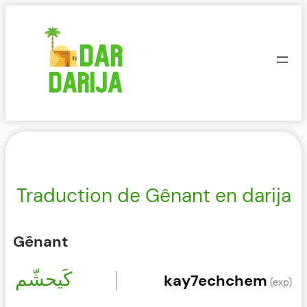
Aller
au
contenu
Traduction de Gênant en darija
Gênant
كَيحشّم
kay7echchem
(exp)