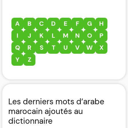
A
B
C
D
E
F
G
H
I
J
K
L
M
N
O
P
Q
R
S
T
U
V
W
X
Y
Z
Les derniers mots d’arabe
marocain ajoutés au
dictionnaire