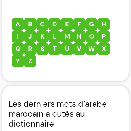
A
B
C
D
E
F
G
H
I
J
K
L
M
N
O
P
Q
R
S
T
U
V
W
X
Y
Z
Les derniers mots d’arabe
marocain ajoutés au
dictionnaire