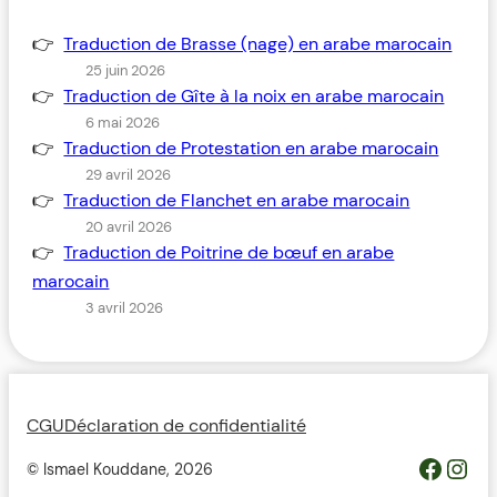
Traduction de Brasse (nage) en arabe marocain
25 juin 2026
Traduction de Gîte à la noix en arabe marocain
6 mai 2026
Traduction de Protestation en arabe marocain
29 avril 2026
Traduction de Flanchet en arabe marocain
20 avril 2026
Traduction de Poitrine de bœuf en arabe
marocain
3 avril 2026
CGU
Déclaration de confidentialité
https://www.facebook.com/profile.php?id=100093685364119&__cft__[0]=AZWovLDTUsZGvQikhreHbQlM2wwUJXYZcMIQqUCyjo4QRRB9L4ThlW7gKbCbGuz9_6H_Y_jmfsuYI_nC2pEyGg8Z46ODdeAqO0_3dJH3dIcJTw&__tn__=-UC%2CP-R
Inst
© Ismael Kouddane,
2026