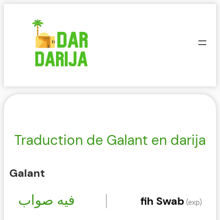
Aller
au
contenu
Traduction de Galant en darija
Galant
فيه صواب
fih Swab
(exp)