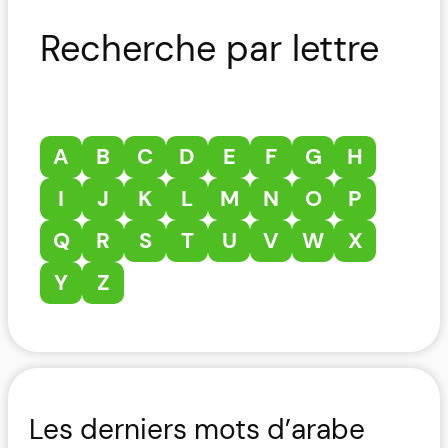
Recherche par lettre
A
B
C
D
E
F
G
H
I
J
K
L
M
N
O
P
Q
R
S
T
U
V
W
X
Y
Z
Les derniers mots d’arabe