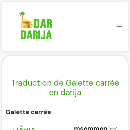
Aller
au
contenu
Traduction de Galette carrée
en darija
Galette carrée
مسمّن
msemmen
(nm)