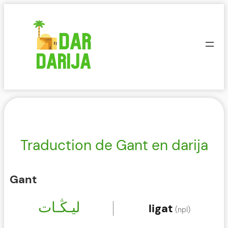
Aller
au
contenu
Traduction de Gant en darija
Gant
ليـڭـات
ligat
(npl)