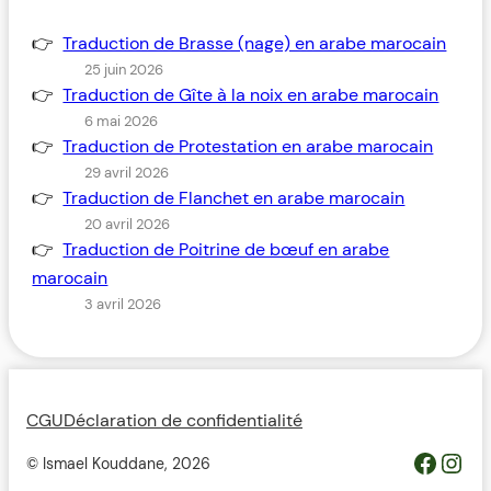
Traduction de Brasse (nage) en arabe marocain
25 juin 2026
Traduction de Gîte à la noix en arabe marocain
6 mai 2026
Traduction de Protestation en arabe marocain
29 avril 2026
Traduction de Flanchet en arabe marocain
20 avril 2026
Traduction de Poitrine de bœuf en arabe
marocain
3 avril 2026
CGU
Déclaration de confidentialité
https://www.facebook.com/profile.php?id=100093685364119&__cft__[0]=AZWovLDTUsZGvQikhreHbQlM2wwUJXYZcMIQqUCyjo4QRRB9L4ThlW7gKbCbGuz9_6H_Y_jmfsuYI_nC2pEyGg8Z46ODdeAqO0_3dJH3dIcJTw&__tn__=-UC%2CP-R
Inst
© Ismael Kouddane,
2026