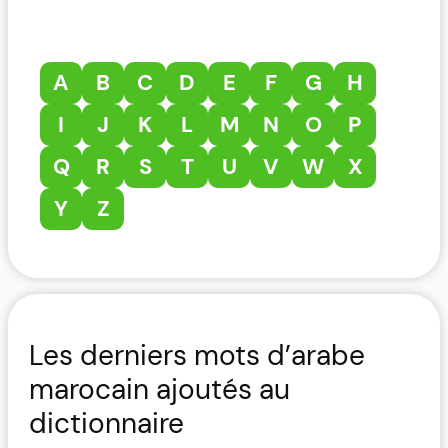
A
B
C
D
E
F
G
H
I
J
K
L
M
N
O
P
Q
R
S
T
U
V
W
X
Y
Z
Les derniers mots d’arabe
marocain ajoutés au
dictionnaire