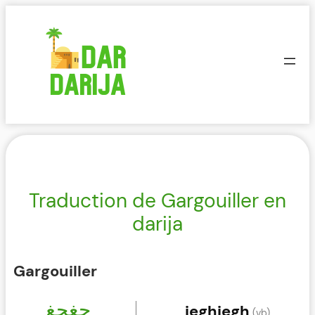
Aller
au
contenu
Traduction de Gargouiller en
darija
Gargouiller
جغجغ
jeghjegh
(vb)