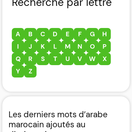
Recherche par lettre
A
B
C
D
E
F
G
H
I
J
K
L
M
N
O
P
Q
R
S
T
U
V
W
X
Y
Z
Les derniers mots d’arabe
marocain ajoutés au