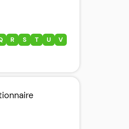
Q
R
S
T
U
V
tionnaire