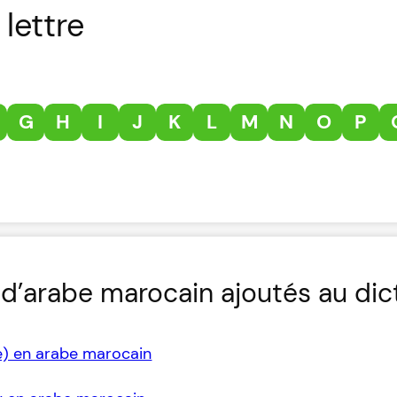
lettre
G
H
I
J
K
L
M
N
O
P
d’arabe marocain ajoutés au dic
e) en arabe marocain