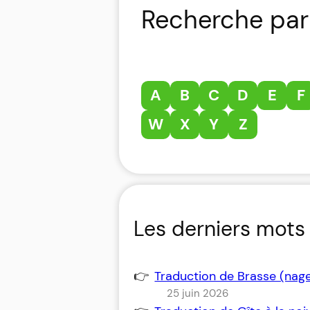
Recherche par 
A
B
C
D
E
F
W
X
Y
Z
Les derniers mots 
Traduction de Brasse (nag
25 juin 2026