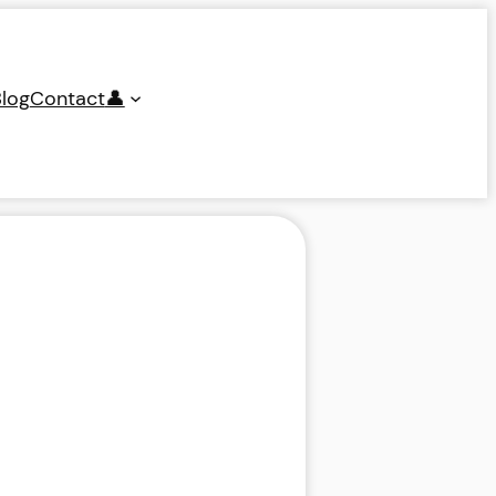
log
Contact
👤