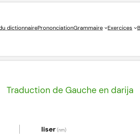
 du dictionnaire
Prononciation
Grammaire
Exercices
B
Traduction de Gauche en darija
liser
(nm)