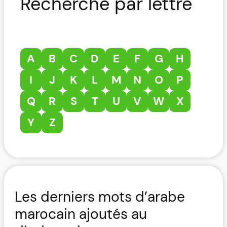
Recherche par lettre
A
B
C
D
E
F
G
H
I
J
K
L
M
N
O
P
Q
R
S
T
U
V
W
X
Y
Z
Les derniers mots d’arabe
marocain ajoutés au