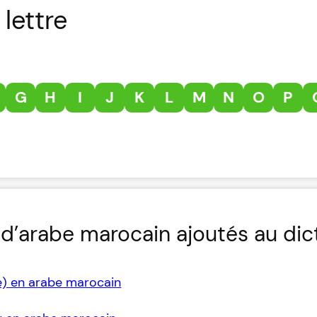
lettre
G
H
I
J
K
L
M
N
O
P
d’arabe marocain ajoutés au dic
e) en arabe marocain