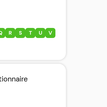
Q
R
S
T
U
V
tionnaire