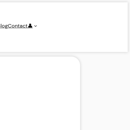
log
Contact
👤