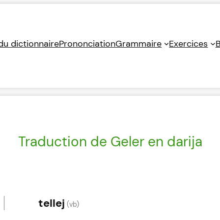
 du dictionnaire
Prononciation
Grammaire
Exercices
B
Traduction de Geler en darija
tellej
(vb)