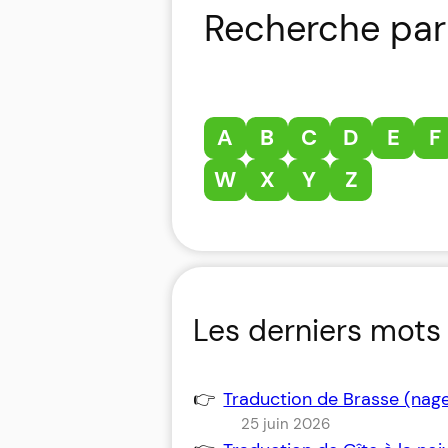
Recherche par 
A
B
C
D
E
F
W
X
Y
Z
Les derniers mots 
Traduction de Brasse (nag
25 juin 2026