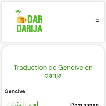
Aller
au
contenu
Traduction de Gencive en
darija
Gencive
لحم السّْنان
l7em ssnan