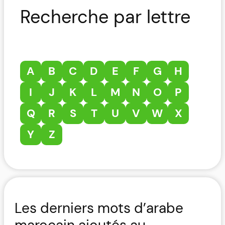
Recherche par lettre
A
B
C
D
E
F
G
H
I
J
K
L
M
N
O
P
Q
R
S
T
U
V
W
X
Y
Z
Les derniers mots d’arabe