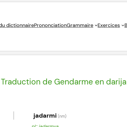
 du dictionnaire
Prononciation
Grammaire
Exercices
B
Traduction de Gendarme en darija
jadarmi
(nm)
pl:: jadarmya