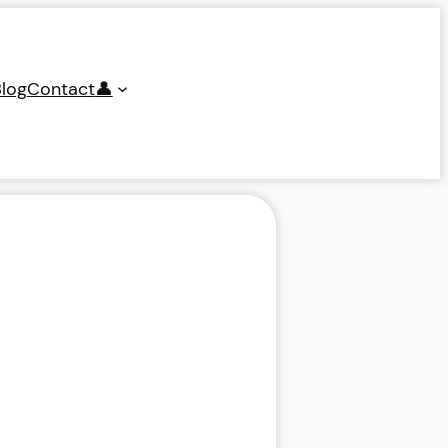
log
Contact
👤