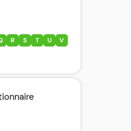
Q
R
S
T
U
V
tionnaire