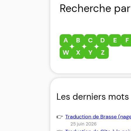
Recherche par 
A
B
C
D
E
F
W
X
Y
Z
Les derniers mots 
Traduction de Brasse (nag
25 juin 2026