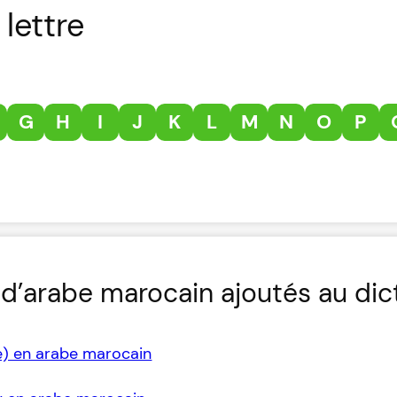
lettre
G
H
I
J
K
L
M
N
O
P
d’arabe marocain ajoutés au dic
e) en arabe marocain