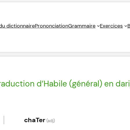
 du dictionnaire
Prononciation
Grammaire
Exercices
B
raduction d’Habile (général) en dari
chaTer
(adj)