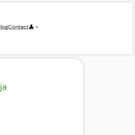
log
Contact
👤
ja