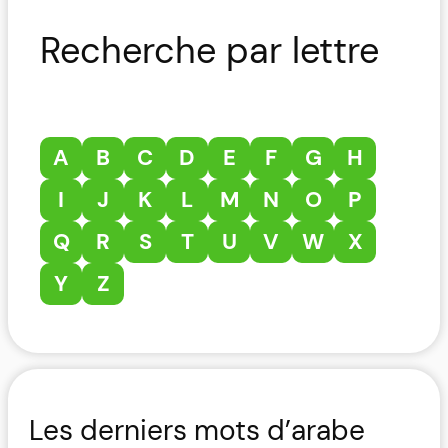
Recherche par lettre
A
B
C
D
E
F
G
H
I
J
K
L
M
N
O
P
Q
R
S
T
U
V
W
X
Y
Z
Les derniers mots d’arabe