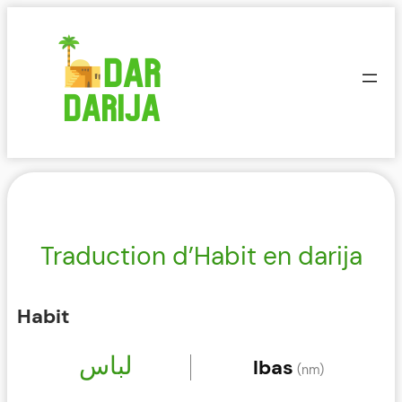
Aller
au
contenu
Traduction d’Habit en darija
Habit
لباس
lbas
(nm)