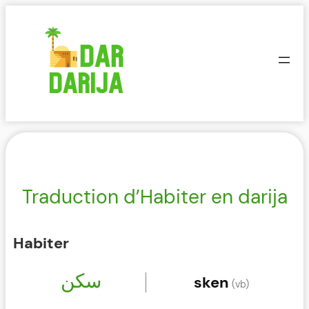
Aller
au
contenu
Traduction d’Habiter en darija
Habiter
سكن
sken
(vb)