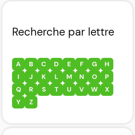
Recherche par lettre
A
B
C
D
E
F
G
H
I
J
K
L
M
N
O
P
Q
R
S
T
U
V
W
X
Y
Z