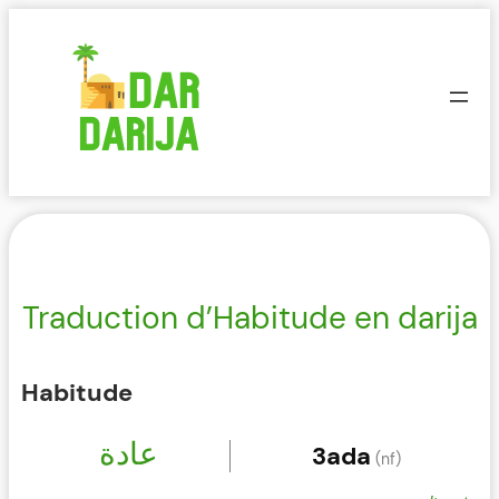
Aller
au
contenu
Traduction d’Habitude en darija
Habitude
عادة
3ada
(nf)