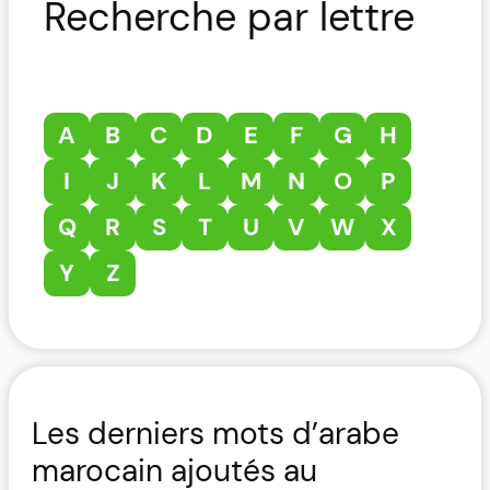
Recherche par lettre
A
B
C
D
E
F
G
H
I
J
K
L
M
N
O
P
Q
R
S
T
U
V
W
X
Y
Z
Les derniers mots d’arabe
marocain ajoutés au